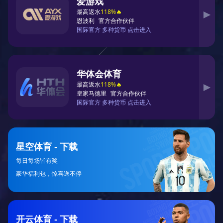
从社交媒体到黑客攻击，各种技术手段为操纵提供了新的可
能性。
电子通讯的普及使得内幕信息泄露更为容易，黑客攻击则威
胁到赛事数据的完整性和公正性，成为操纵的新通道。
虚拟货币和加密交易的兴起也为操纵提供了匿名性，使得赌
客和操纵者更难被追踪和制裁。
3、监管挑战与漏洞
监管体系的不完善是NBA赛事操纵的重要漏洞。不同国家和
地区的法律法规差异、监管部门的能力不足，使得操纵行为
在某些地区难以有效遏制。
监管体系的滞后性和赛事数据的复杂性是操纵行为难以被发
现和证实的主要原因，监管者和NBA联盟需要更多的合作和
技术支持。