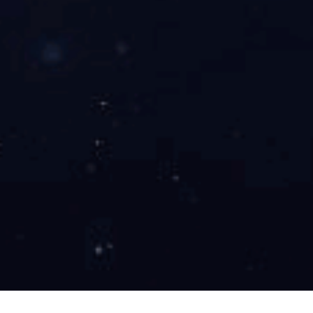
发现球速体育
体育热点
体育明星
企业服务
沟通快速体育