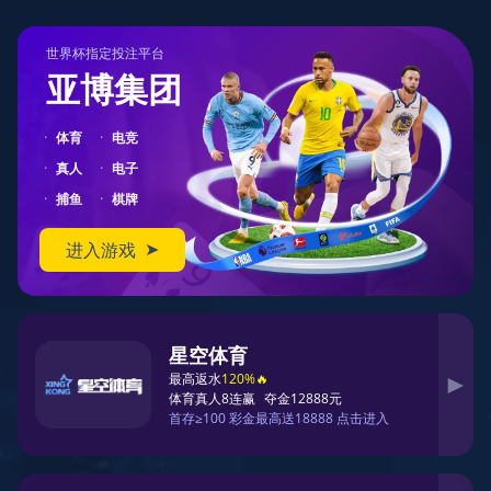
体育热点
Home
NBA赛事操纵：揭秘背后的黑幕
NBA赛事操纵：揭秘背后的黑幕