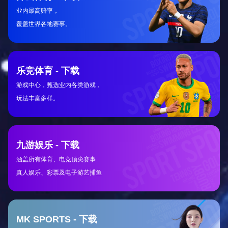
操纵行为的隐蔽性和复杂性使得监管部门难以及时介入和制
止，监管挑战成为NBA赛事操纵的长期难题。
球速体育
4、历史案例与教训
历史上的操纵案例揭示了NBA赛事背后黑幕的真实性和危害
性。从裁判操纵、球员投机到赛果预设，各种形式的操纵行
为对NBA的声誉和信任造成了严重损害。
历史案例的分析为今后的防范和监管提供了重要教训，NBA
联盟需要通过更严格的规则和监控系统来应对操纵行为的挑
战。
通过历史案例的研究和总结，揭示了NBA赛事操纵的模式和
规律，为未来的预防和治理提供了宝贵的经验和教训。