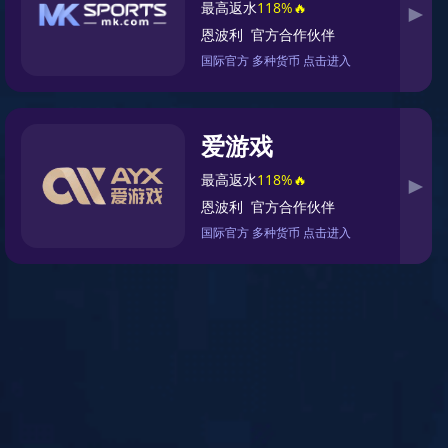
航
发现球速体育
体育热点
体育明星
企业服务