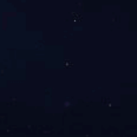
通快速体育
Phone
15758888101