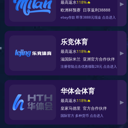
网球传奇故事：那些让人动容的背
Posted On:
2026-03-05 19:26:44
网球作为一项全球瞩目的竞技运动，不仅带来
奇故事。在这一片绿茵与红土交织的赛场上，
章将从四个方面带您走近那些背后的传奇故事
合作奇迹以及为梦想全力以赴的坚定意志。每
求卓越的化身，他们的成功不仅激励着观众，
网球运动员们在胜利与失败之间的艰难抉择，
奇，还是后起之秀，他们的故事在激励着我们
1、顽强不屈的精神力量
在网球赛场上，顽强的精神力量往往成为球员