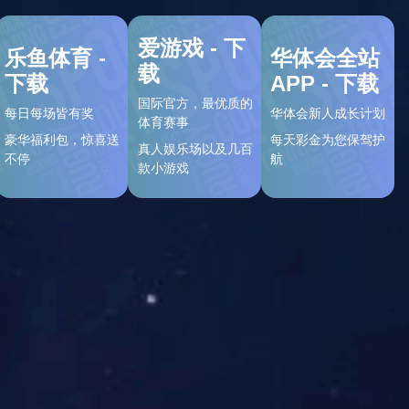
沟通快速体育